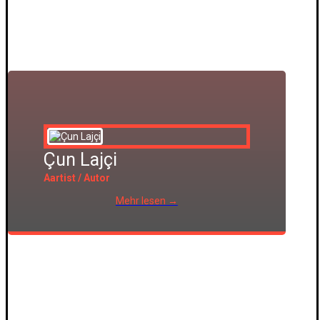
Çun Lajçi
Aartist / Autor
Mehr lesen →