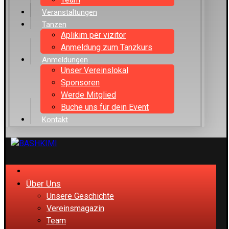
Veranstaltungen
Tanzen
Aplikim për vizitor
Anmeldung zum Tanzkurs
Anmeldungen
Unser Vereinslokal
Sponsoren
Werde Mitglied
Buche uns für dein Event
Kontakt
Über Uns
Unsere Geschichte
Vereinsmagazin
Team