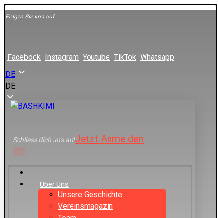
Folgen Sie uns auf
Facebook
Instagram
Youtube
TikTok
Whatsapp
DE
DE
Jetzt Anmelden
Schliess dich uns an!
Über Uns
Unsere Geschichte
Vereinsmagazin
Team