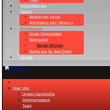
Veranstaltungen
Tanzen
Aplikim për vizitor
Anmeldung zum Tanzkurs
Anmeldungen
Unser Vereinslokal
Sponsoren
Werde Mitglied
Buche uns für dein Event
Kontakt
Über Uns
Unsere Geschichte
Vereinsmagazin
Team