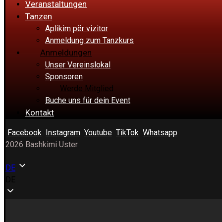
Veranstaltungen
Tanzen
Aplikim për vizitor
Anmeldung zum Tanzkurs
Anmeldungen
Unser Vereinslokal
Sponsoren
Werde Mitglied
Buche uns für dein Event
Kontakt
Facebook
Instagram
Youtube
TikTok
Whatsapp
2026 Bashkimi Uster
DE
DE