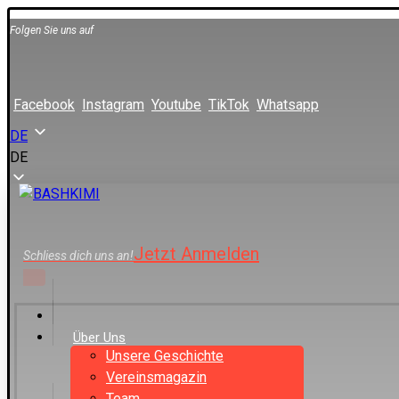
Folgen Sie uns auf
Facebook
Instagram
Youtube
TikTok
Whatsapp
DE
DE
Jetzt Anmelden
Schliess dich uns an!
Über Uns
Unsere Geschichte
Vereinsmagazin
Team