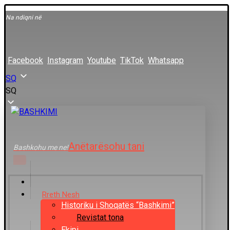
Na ndiqni në
Facebook
Instagram
Youtube
TikTok
Whatsapp
SQ
SQ
Anëtarësohu tani
Bashkohu me ne!
Rreth Nesh
Historiku i Shoqatës “Bashkimi”
Revistat tona
Ekipi