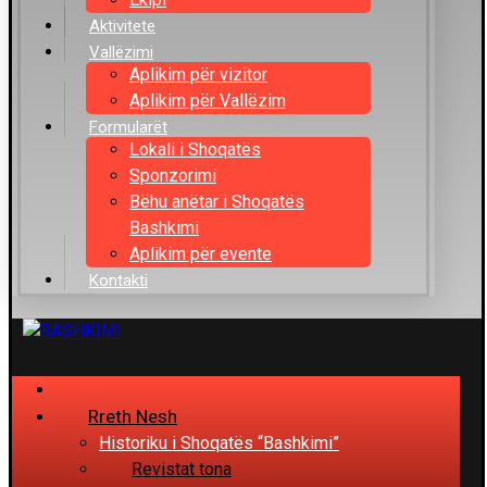
Aktivitete
Vallëzimi
Aplikim për vizitor
Aplikim për Vallëzim
Formularët
Lokali i Shoqatës
Sponzorimi
Bëhu anëtar i Shoqatës
Bashkimi
Aplikim për evente
Kontakti
Rreth Nesh
Historiku i Shoqatës “Bashkimi”
Revistat tona