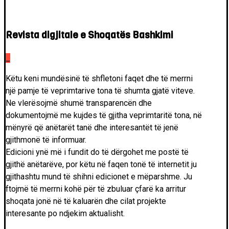
Revista digjitale e Shoqatës Bashkimi
_
Këtu keni mundësinë të shfletoni faqet dhe të merrni
një pamje të veprimtarive tona të shumta gjatë viteve.
Ne vlerësojmë shumë transparencën dhe
dokumentojmë me kujdes të gjitha veprimtaritë tona, në
mënyrë që anëtarët tanë dhe interesantët të jenë
gjithmonë të informuar.
Edicioni ynë më i fundit do të dërgohet me postë të
gjithë anëtarëve, por këtu në faqen tonë të internetit ju
gjithashtu mund të shihni edicionet e mëparshme. Ju
ftojmë të merrni kohë për të zbuluar çfarë ka arritur
shoqata jonë në të kaluarën dhe cilat projekte
interesante po ndjekim aktualisht.