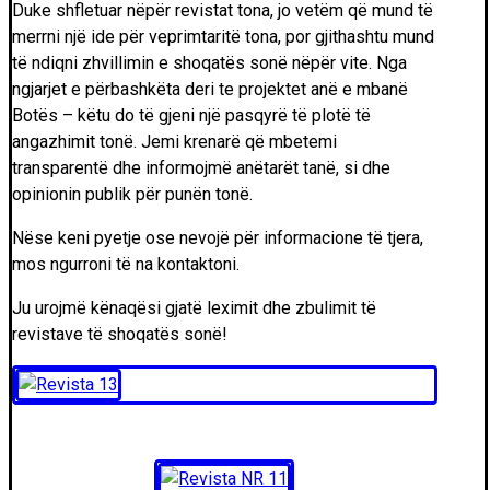
Duke shfletuar nëpër revistat tona, jo vetëm që mund të
merrni një ide për veprimtaritë tona, por gjithashtu mund
të ndiqni zhvillimin e shoqatës sonë nëpër vite. Nga
ngjarjet e përbashkëta deri te projektet anë e mbanë
Botës – këtu do të gjeni një pasqyrë të plotë të
angazhimit tonë. Jemi krenarë që mbetemi
transparentë dhe informojmë anëtarët tanë, si dhe
opinionin publik për punën tonë.
Nëse keni pyetje ose nevojë për informacione të tjera,
mos ngurroni të na kontaktoni.
Ju urojmë kënaqësi gjatë leximit dhe zbulimit të
revistave të shoqatës sonë!