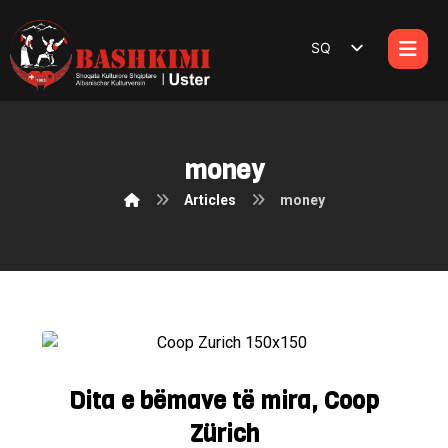
SQ
DE
money
Articles
money
Dita e bëmave të mira, Coop
Zürich