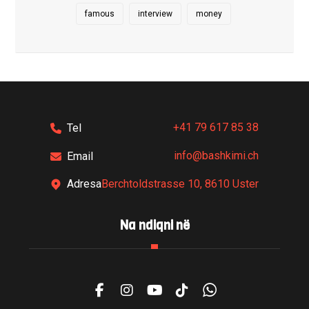
famous
interview
money
+41 79 617 85 38
Tel
info@bashkimi.ch
Email
Berchtoldstrasse 10, 8610 Uster
Adresa
Na ndiqni në