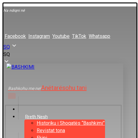
Na ndiqni në
Facebook
Instagram
Youtube
TikTok
Whatsapp
SQ
SQ
Anëtarësohu tani
Bashkohu me ne!
Rreth Nesh
Historiku i Shoqatës “Bashkimi”
Revistat tona
Ekipi