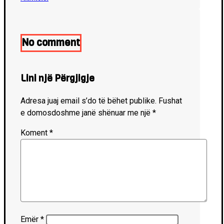
No comment
Lini një Përgjigje
Adresa juaj email s’do të bëhet publike.
Fushat
e domosdoshme janë shënuar me një
*
Koment
*
Emër
*