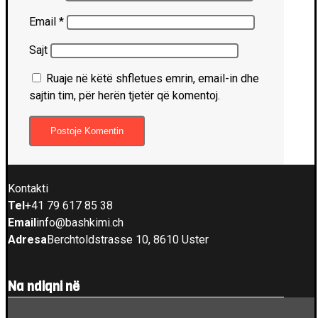
Email
*
Sajt
Ruaje në këtë shfletues emrin, email-in dhe
sajtin tim, për herën tjetër që komentoj.
Kontakti
Tel
+41 79 617 85 38
Email
info@bashkimi.ch
Adresa
Berchtoldstrasse 10, 8610 Uster
Na ndiqni në