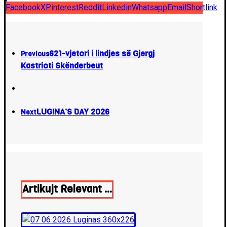
Facebook
X
Pinterest
Reddit
Linkedin
Whatsapp
Email
Shortlink
621-vjetori i lindjes së Gjergj
Previous
Kastrioti Skënderbeut
LUGINA’S DAY 2026
Next
Artikujt Relevant ...