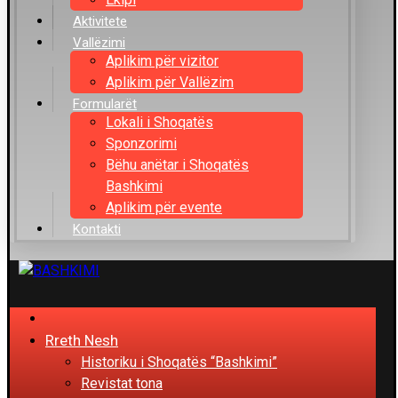
Aktivitete
Vallëzimi
Aplikim për vizitor
Aplikim për Vallëzim
Formularët
Lokali i Shoqatës
Sponzorimi
Bëhu anëtar i Shoqatës
Bashkimi
Aplikim për evente
Kontakti
Rreth Nesh
Historiku i Shoqatës “Bashkimi”
Revistat tona