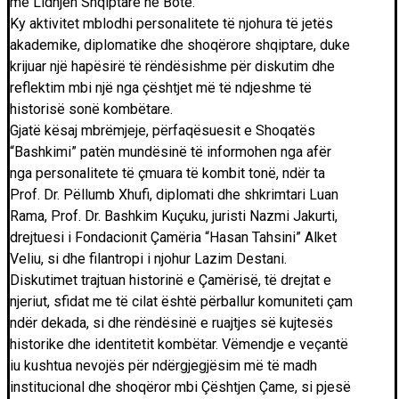
me Lidhjen Shqiptare në Botë.
Ky aktivitet mblodhi personalitete të njohura të jetës
akademike, diplomatike dhe shoqërore shqiptare, duke
krijuar një hapësirë të rëndësishme për diskutim dhe
reflektim mbi një nga çështjet më të ndjeshme të
historisë sonë kombëtare.
Gjatë kësaj mbrëmjeje, përfaqësuesit e Shoqatës
“Bashkimi” patën mundësinë të informohen nga afër
nga personalitete të çmuara të kombit tonë, ndër ta
Prof. Dr. Pëllumb Xhufi, diplomati dhe shkrimtari Luan
Rama, Prof. Dr. Bashkim Kuçuku, juristi Nazmi Jakurti,
drejtuesi i Fondacionit Çamëria “Hasan Tahsini” Alket
Veliu, si dhe filantropi i njohur Lazim Destani.
Diskutimet trajtuan historinë e Çamërisë, të drejtat e
njeriut, sfidat me të cilat është përballur komuniteti çam
ndër dekada, si dhe rëndësinë e ruajtjes së kujtesës
historike dhe identitetit kombëtar. Vëmendje e veçantë
iu kushtua nevojës për ndërgjegjësim më të madh
institucional dhe shoqëror mbi Çështjen Çame, si pjesë