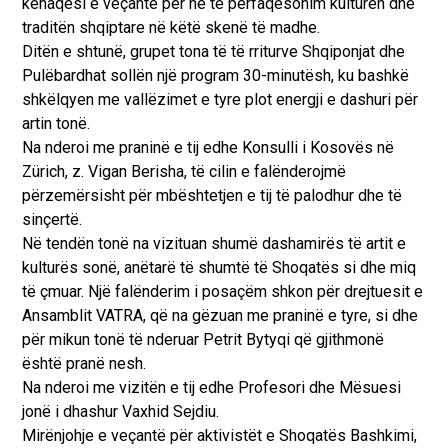
kënaqësi e veçantë për ne të përfaqësonim kulturën dhe
traditën shqiptare në këtë skenë të madhe.
Ditën e shtunë, grupet tona të të rriturve Shqiponjat dhe
Pulëbardhat sollën një program 30-minutësh, ku bashkë
shkëlqyen me vallëzimet e tyre plot energji e dashuri për
artin tonë.
Na nderoi me praninë e tij edhe Konsulli i Kosovës në
Zürich, z. Vigan Berisha, të cilin e falënderojmë
përzemërsisht për mbështetjen e tij të palodhur dhe të
sinçertë.
Në tendën tonë na vizituan shumë dashamirës të artit e
kulturës sonë, anëtarë të shumtë të Shoqatës si dhe miq
të çmuar. Një falënderim i posaçëm shkon për drejtuesit e
Ansamblit VATRA, që na gëzuan me praninë e tyre, si dhe
për mikun tonë të nderuar Petrit Bytyqi që gjithmonë
është pranë nesh.
Na nderoi me vizitën e tij edhe Profesori dhe Mësuesi
jonë i dhashur Vaxhid Sejdiu.
Mirënjohje e veçantë për aktivistët e Shoqatës Bashkimi,